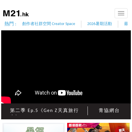
Toggle
naviga
熱門 :
創作者社群空間 Creator Space
2026暑期活動
最
第二季 Ep.5《Gen Z天真旅行
青協網台
屯》