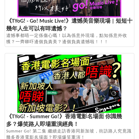
《TYoG! - Go! Music Live!》遺憾美音樂現場 | 短短十
幾年人生可以有咩遺憾？
遺憾事都唔一定係傷心嘅！以為係意外現場，點知係意外收
獲？一齊睇吓邊個負責美？邊個負責遺憾啦！！！
《TYoG! - Summer Go!》香港電影名場面 你識幾
多？爆笑路人即場重演經典！
Summer Go! 第二集 繼續走訪香港同新加坡，街訪路人究竟識
幾多香港電影名場面？即場爆笑重演！