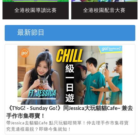
全港校園導讀比賽
全港校園配音大賽
最新節目
《TYoG! - Sunday Go!》同Jessica大玩貓貓Cafe~ 兼去
手作市集尋寶！
帶Jessica去貓貓Cafe 點只玩貓咁簡單！仲去埋手作市集尋寶
究竟邊樣最靚？即睇今集就知！