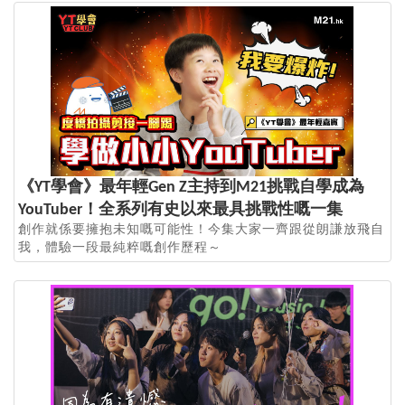
《YT學會》最年輕Gen Z主持到M21挑戰自學成為
YouTuber！全系列有史以來最具挑戰性嘅一集
創作就係要擁抱未知嘅可能性！今集大家一齊跟從朗謙放飛自
我，體驗一段最純粹嘅創作歷程～